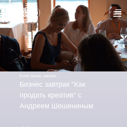
Event бизнес завтрак
Бизнес завтрак "Как
продать креатив" с
Андреем Шешениным