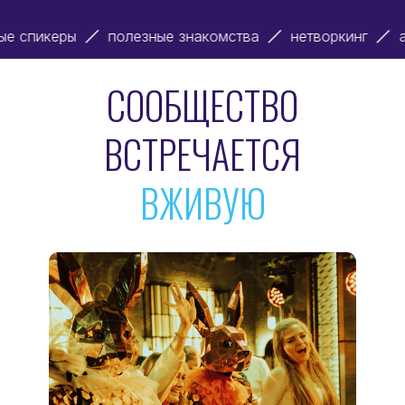
олезные знакомства
нетворкинг
активности
си
СООБЩЕСТВО
ВСТРЕЧАЕТСЯ
ВЖИВУЮ