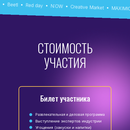
reative Market
MAXIMICE
DEPARTAMENT
Galactic 
СТОИМОСТЬ
УЧАСТИЯ
Билет участника
Развлекательная и деловая программа
Выступление экспертов индустрии
Угощения (закуски и напитки)