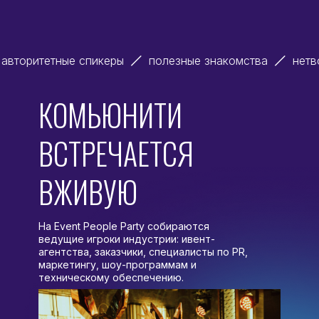
ные знакомства
нетворкинг
угощения
сильное
КОМЬЮНИТИ
ВСТРЕЧАЕТСЯ
ВЖИВУЮ
На Event People Party собираются
ведущие игроки индустрии: ивент-
агентства, заказчики, специалисты по PR,
маркетингу, шоу-программам и
техническому обеспечению.