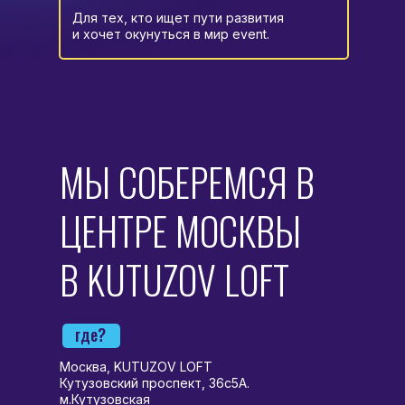
Для тех, кто ищет пути развития
и хочет окунуться в мир event.
МЫ СОБЕРЕМСЯ В
ЦЕНТРЕ МОСКВЫ
В KUTUZOV LOFT
где?
Москва, KUTUZOV LOFT
Кутузовский проспект, 36с5А.
м.Кутузовская